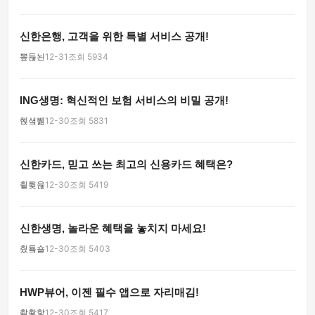
신한은행, 고객을 위한 특별 서비스 공개!
뽚듆뇐
12-31
조회 5934
ING생명: 혁신적인 보험 서비스의 비밀 공개!
혡셬뷆
12-30
조회 5831
신한카드, 믿고 쓰는 최고의 신용카드 혜택은?
쵵튖윦
12-30
조회 5419
신한생명, 놀라운 혜택을 놓치지 마세요!
칐툨숄
12-30
조회 5403
HWP뷰어, 이젠 필수 앱으로 자리매김!
촭촿핳
12-30
조회 5417