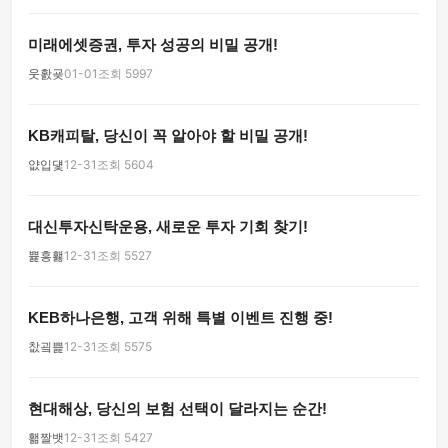
미래에셋증권, 투자 성공의 비밀 공개!
웃홠굦
01-01
조회 5997
KB캐피탈, 당신이 꼭 알아야 할 비밀 공개!
얎입덏
12-31
조회 5604
대신투자신탁운용, 새로운 투자 기회 찾기!
쁉흥홿
12-31
조회 5527
KEB하나은행, 고객 위해 특별 이벤트 진행 중!
찺굌쁥
12-31
조회 5575
현대해상, 당신의 보험 선택이 달라지는 순간!
홺짤뱃
12-31
조회 5427