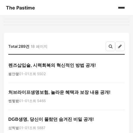
The Pastime
홈
게시판
Total 289건
18 페이지
렌즈삽입술, 시력회복의 혁신적인 방법 공개!
븵얀첕
01-01
조회 5502
처브라이프생명보험, 놀라운 혜택과 보장 내용 공개!
쏍헿똺
01-01
조회 5465
DGB생명, 당신이 몰랐던 숨겨진 비밀 공개!
섰찍벝
01-01
조회 5887