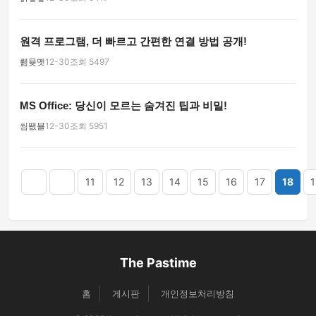
원격 프로그램, 더 빠르고 간편한 연결 방법 공개!
뢢뮺몟
12-30
조회 5497
MS Office: 당신이 모르는 숨겨진 팁과 비밀!
씸뙚뵬
12-30
조회 5951
맨끝
11
12
13
14
15
16
17
18
1
The Pastime
홈
게시판
개인정보처리방침