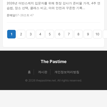
2026년 어반스케치 입문자를 위해 현장 강사가 준비물 가격, 4주 연
습법, 장소 선택, 클래스 비교, 야외 안전과 꾸준한 기록...
문예담
07-26
조회 47
끝
1
2
3
4
5
6
7
8
9
10
The Pastime
홈
게시판
개인정보처리방침
© 2026 thepastime.net. All rights reserved.