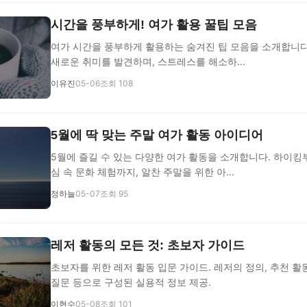
시간을 풍부하게! 여가 활용 꿀팁 모음
여가 시간을 풍부하게 활용하는 숨겨진 팁 모음을 소개합니다
새로운 취미를 발견하며, 스트레스를 해소하...
이유진
05-06
조회 108
5월에 딱 맞는 주말 여가 활동 아이디어
5월에 즐길 수 있는 다양한 여가 활동을 소개합니다. 하이킹부
심 속 문화 체험까지, 알찬 주말을 위한 아...
정하늘
05-07
조회 95
레저 활동의 모든 것: 초보자 가이드
초보자를 위한 레저 활동 입문 가이드. 레저의 정의, 추천 활동
질문 등으로 구성된 실용적 정보 제공.
이현수
05-08
조회 101