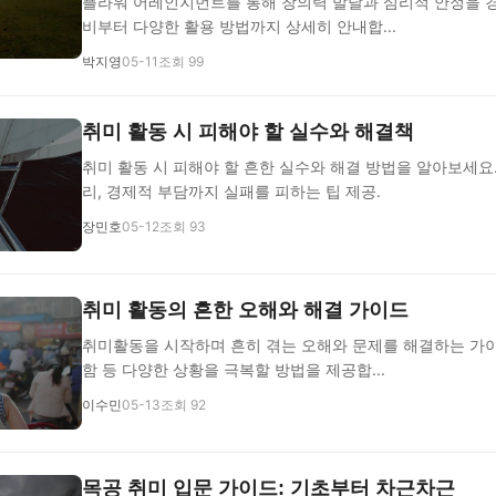
플라워 어레인지먼트를 통해 창의력 발달과 심리적 안정을 경
비부터 다양한 활용 방법까지 상세히 안내합...
박지영
05-11
조회 99
취미 활동 시 피해야 할 실수와 해결책
취미 활동 시 피해야 할 흔한 실수와 해결 방법을 알아보세요
리, 경제적 부담까지 실패를 피하는 팁 제공.
장민호
05-12
조회 93
취미 활동의 흔한 오해와 해결 가이드
취미활동을 시작하며 흔히 겪는 오해와 문제를 해결하는 가이드
함 등 다양한 상황을 극복할 방법을 제공합...
이수민
05-13
조회 92
목공 취미 입문 가이드: 기초부터 차근차근