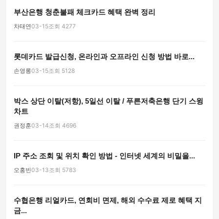
부산은행 청춘불패 체크카드 혜택 완벽 정리
차태연
03-15
조회 4277
롯데카드 발급신청, 온라인과 오프라인 신청 방법 바로...
손영롱
03-15
조회 5128
박스 상단 이탈(저항), 5일선 이탈 / 푸른저축은행 단기 스윙
차트
권정훈
03-14
조회 4696
IP 주소 조회 및 위치 확인 방법 - 인터넷 세계의 비밀을...
오홍빈
03-13
조회 5783
수협은행 리얼카드, 연회비 면제, 해외 수수료 제로 혜택 지
금...