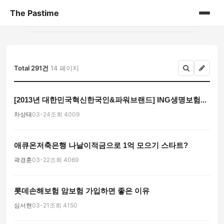
The Pastime
홈
게시판
Total 291건
14 페이지
[2013년 대한민국혁신한국인&파워브랜드] ING생명보험...
차상태
03-24
조회 4009
애큐온저축은행 나날이적금으로 1억 모으기 스타트?
곽경훈
03-22
조회 4069
롯데손해보험 암보험 가입하면 좋은 이유
심서현
03-21
조회 4150