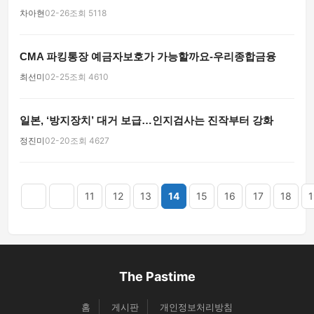
차아현
02-26
조회 5118
CMA 파킹통장 예금자보호가 가능할까요-우리종합금융
최선미
02-25
조회 4610
일본, ‘방지장치’ 대거 보급…인지검사는 진작부터 강화
정진미
02-20
조회 4627
맨끝
11
12
13
14
15
16
17
18
1
The Pastime
홈
게시판
개인정보처리방침