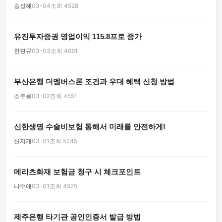
송성혜
03-04
조회 4528
유진투자증권 영업이익 115.8프로 증가
한판규
03-03
조회 4661
부산은행 더멤버스론 조건과 우대 혜택 신청 방법
소주용
03-02
조회 4551
신한생명 수술비보험 통해서 미래를 안전하게!
신지개
03-01
조회 5245
메리츠화재 보험금 청구 시 체크포인트
나수애
03-01
조회 4525
제주은행 타기관 공인인증서 발급 방법