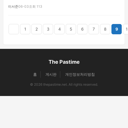
이서준
06-03
조회 113
음
맨끝
1
2
3
4
5
6
7
8
9
1
The Pastime
홈
게시판
개인정보처리방침
© 2026 thepastime.net. All rights reserved.