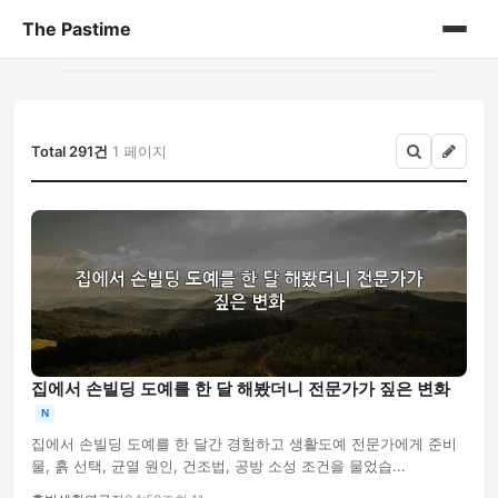
The Pastime
홈
게시판
Total 291건
1 페이지
집에서 손빌딩 도예를 한 달 해봤더니 전문가가 짚은 변화
N
집에서 손빌딩 도예를 한 달간 경험하고 생활도예 전문가에게 준비
물, 흙 선택, 균열 원인, 건조법, 공방 소성 조건을 물었습...