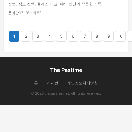
습법, 장소 선택, 클래스 비교, 야외 안전과 꾸준한 기록...
문예담
07-26
조회 53
끝
1
2
3
4
5
6
7
8
9
10
The Pastime
홈
게시판
개인정보처리방침
© 2026 thepastime.net. All rights reserved.