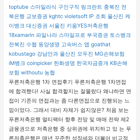
toptube
스마일라식
구인구직
링크란트
충북진
전
북은행
교보증권
kghtc
violetsoft
IP 조회
울산진
케
이뱅크
대신증권
서울진
키움YES저축은행
18xamarin
파일나라
스마일프로
부국증권
토스뱅크
전북진
수협
동양생명
고속버스 앱
goathat
kobustago
강남안과
울산진
모두진
MG손해보험
iM뱅크
coinpicker
한화생명
한국자금중개
KB손해
보험
withoutu
농협
푸른저축은행 1차 면접후기 푸른저축은행 1차면접
에 합격했다! 사실 합격할지는 잘몰랐다 왜냐하면 면
접이 기존의 면접과는 좀 다른면접으로 진행되는 느
낌이었다. 그래서 대비 자체가 쉽지않은? 처음 보는
푸른저축은행 멀티팩터 향후 전망 및 매매 전략 제2
금융권으로 저축은행 중 상위권에 위치하고 있 는 푸
른저축은행은 매년 꾸준한 성장세와 더불어 비교적