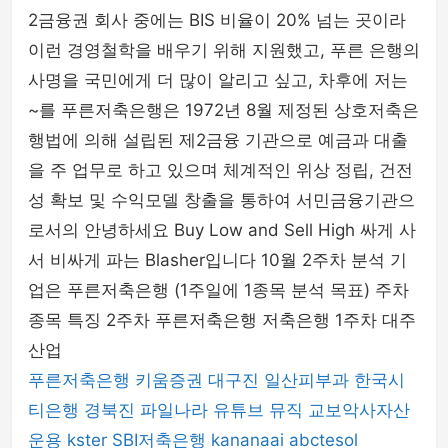
2금융권 회사 중에는 BIS 비율이 20% 넘는 곳이라
이런 경영철학을 배우기 위해 지원했고, 푸른 은행의
사명을 국민에게 더 많이 알리고 싶고, 차후에 저는
~를 푸른저축은행은 1972년 8월 제정된 상호저축은
행법에 의해 설립된 제2금융 기관으로 예금과 대출
을 주 업무로 하고 있으며 체계적인 위상 정립, 건전
성 확보 및 수익모델 창출을 통하여 서민금융기관으
로서의 안녕하세요 Buy Low and Sell High 싸게 사
서 비싸게 파는 Blasher입니다 10월 2주차 분석 기
업은 푸른저축은행 (1주일에 1종목 분석 목표) 주차
종목 특징 2주차 푸른저축은행 저축은행 1주차 대주
산업
푸른저축은행
키움증권
대구진
일산피부과
한국시
티은행
경북진
파일나라
유튜브 뮤직
교보악사자산
운용
kster
SBI저축은행
kananaai
abctesol