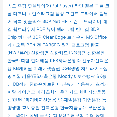
속도 측정
팟플레이어(PotPlayer)
라인
멜론
구글 크
롬
디즈니 +
인스타그램
삼성 프린트 드라이버
팀뷰
어
틱톡
넷플릭스
3DP Net
HP 프린트 드라이버
웨
일 웹브라우저
PDF 뷰어
텔레그램
반디집
3DP
Chip
허니뷰
3DP Clear
Edge 브라우저
MS Office
카카오톡 PC버전
PARSEC 원격 프로그램
한글
(HWP뷰어)
신한생명
신한카드
ING생명
신한은행
한국캐피탈
현대해상
KEB하나은행
대신투자신탁운
용
KB캐피탈
미래에셋증권
DGB생명
처브라이프생
명보험
키움YES저축은행
Moody's
토스뱅크
SK증
권
DB생명
한화손해보험
대신증권
키움증권
효성캐
피탈
케이뱅크
메리츠화재
우리카드
한화자산운용
신한BNP파리바자산운용
SC제일은행
기업은행
동
양생명
교보증권
전북은행
한국자금중개
부산은행
메트라이프생명
국민은행
MG손해보험
수협
농협