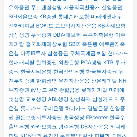
유화증권
푸르덴셜생명
서울외국환중개
신영증권
SGI서울보증
KB증권
롯데손해보험
미래에셋대우
신한캐피탈
BC카드
교보악사자산운용
KB손해보험
삼성생명
부국증권
DB손해보험
푸른저축은행
아주
캐피탈
흥국화재해상보험
SBI저축은행
애큐온저축
은행
아주IB투자
삼성증권
우체국예금보험
현대카드
현대캐피탈
한화증권
외환은행
PCA생명
KTB 투자
증권
한국시티은행
한국산업은행
한국투자증권
유
진투자증권
한화생명
유진자산운용
산은캐피탈
NH
투자증권
iM뱅크
우리종합금융
롯데캐피탈
미래에
셋생명
교보생명
ABL생명
삼성화재
삼성카드
제주
은행
롯데카드
우리은행
하나카드
경남은행
한양증
권
골든브릿지투자증권
흥국생명
FPcenter
한국수
출입은행
카카오뱅크
광주은행
DB자산운용
하나캐
피탈
KDB생명
유기견 무료분양
일산 피부과
숏텐츠