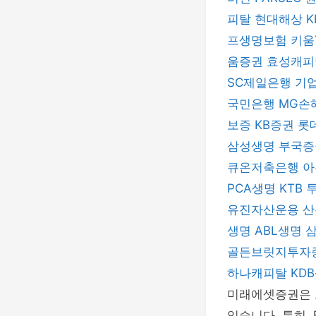
피탈
현대해상
프생명보험
키움
움증권
효성캐
SC제일은행
기
국민은행
MG손
보증
KB증권
롯
삼성생명
부국
큐온저축은행
아
PCA생명
KTB
유진자산운용
산
생명
ABL생명
골든브릿지투자
하나캐피탈
KD
미래에셋증권은 
있습니다. 특히,