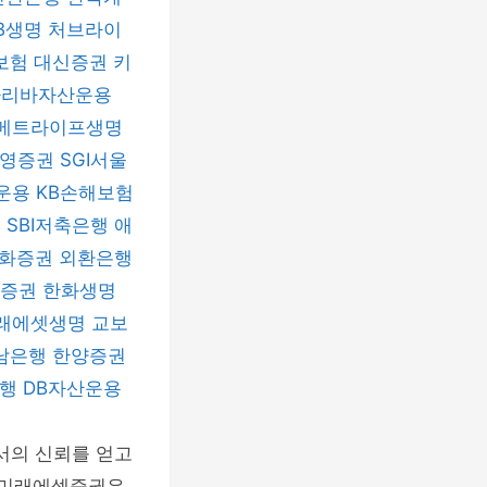
B생명
처브라이
보험
대신증권
키
파리바자산운용
메트라이프생명
신영증권
SGI서울
운용
KB손해보험
험
SBI저축은행
애
화증권
외환은행
자증권
한화생명
래에셋생명
교보
남은행
한양증권
은행
DB자산운용
서의 신뢰를 얻고
서 미래에셋증권은