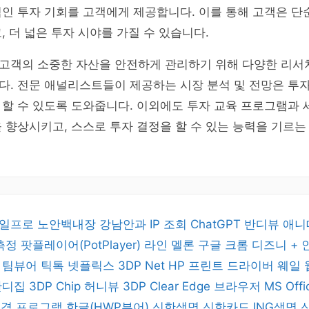
인 투자 기회를 고객에게 제공합니다. 이를 통해 고객은 단
, 더 넓은 투자 시야를 가질 수 있습니다.
고객의 소중한 자산을 안전하게 관리하기 위해 다양한 리서
다. 전문 애널리스트들이 제공하는 시장 분석 및 전망은 투
할 수 있도록 도와줍니다. 이외에도 투자 교육 프로그램과 
 향상시키고, 스스로 투자 결정을 할 수 있는 능력을 기르는
일프로
노안백내장
강남안과
IP 조회
ChatGPT
반디뷰
애니
 측정
팟플레이어(PotPlayer)
라인
멜론
구글 크롬
디즈니 +
버
팀뷰어
틱톡
넷플릭스
3DP Net
HP 프린트 드라이버
웨일
반디집
3DP Chip
허니뷰
3DP Clear
Edge 브라우저
MS Off
 원격 프로그램
한글(HWP뷰어)
신한생명
신한카드
ING생명