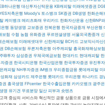
KEB하나은행
대신투자신탁운용
KB캐피탈
미래에셋증권
DG
YES저축은행
Moody's
토스뱅크
SK증권
DB생명
한화손해
피탈
케이뱅크
메리츠화재
우리카드
한화자산운용
신한BNP
업은행
동양생명
교보증권
전북은행
한국자금중개
부산은행
해보험
수협
농협
유화증권
푸르덴셜생명
서울외국환중개
데손해보험
미래에셋대우
신한캐피탈
BC카드
교보악사자산
증권
DB손해보험
푸른저축은행
아주캐피탈
흥국화재해상보
주IB투자
삼성증권
우체국예금보험
현대카드
현대캐피탈
한
 투자증권
한국시티은행
한국산업은행
한국투자증권
유진투
은캐피탈
NH투자증권
iM뱅크
우리종합금융
롯데캐피탈
미
삼성화재
삼성카드
제주은행
롯데카드
우리은행
하나카드
경
증권
흥국생명
FPcenter
한국수출입은행
카카오뱅크
광주
B생명
유기견 무료분양
일산 피부과
숏텐츠
고객 중심의 서비스와 혁신적인 금융 상품으로 금융 시장에
 ESG(환경, 사회, 거버넌스) 투자에 대한 관심이 높아지면