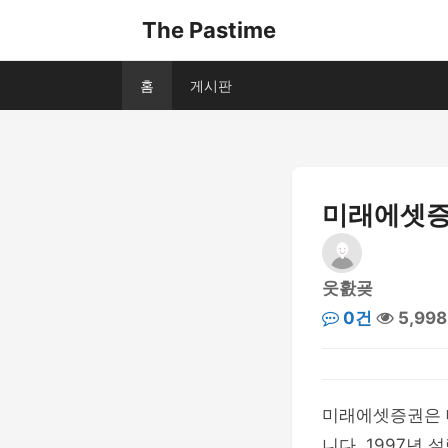
The Pastime
홈
게시판
미래에셋증권
웃홠굦
0건
5,99
미래에셋증권은 
니다. 1997년