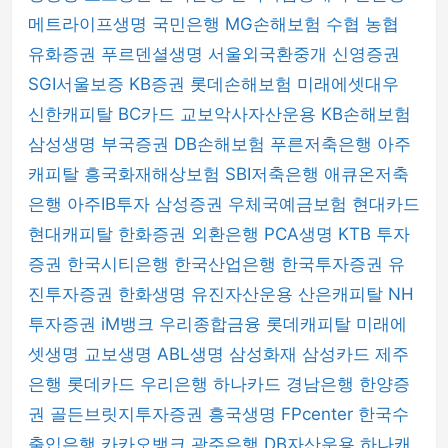
메트라이프생명
국민은행
MG손해보험
수협
농협
유화증권
푸르덴셜생명
서울외국환중개
신영증권
SGI서울보증
KB증권
롯데손해보험
미래에셋대우
신한캐피탈
BC카드
교보악사자산운용
KB손해보험
삼성생명
부국증권
DB손해보험
푸른저축은행
아주
캐피탈
흥국화재해상보험
SBI저축은행
애큐온저축
은행
아주IB투자
삼성증권
우체국예금보험
현대카드
현대캐피탈
한화증권
외환은행
PCA생명
KTB 투자
증권
한국시티은행
한국산업은행
한국투자증권
유
진투자증권
한화생명
유진자산운용
산은캐피탈
NH
투자증권
iM뱅크
우리종합금융
롯데캐피탈
미래에
셋생명
교보생명
ABL생명
삼성화재
삼성카드
제주
은행
롯데카드
우리은행
하나카드
경남은행
한양증
권
골든브릿지투자증권
흥국생명
FPcenter
한국수
출입은행
카카오뱅크
광주은행
DB자산운용
하나캐