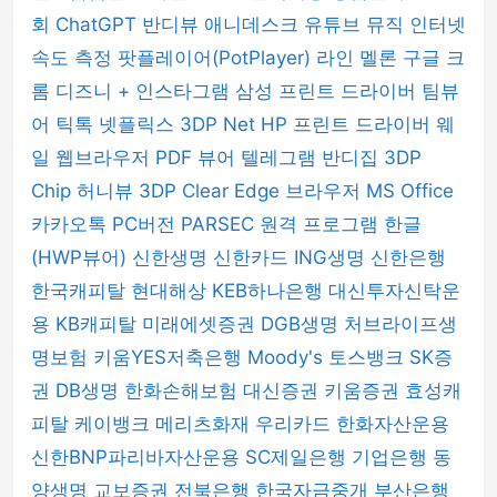
회
ChatGPT
반디뷰
애니데스크
유튜브 뮤직
인터넷
속도 측정
팟플레이어(PotPlayer)
라인
멜론
구글 크
롬
디즈니 +
인스타그램
삼성 프린트 드라이버
팀뷰
어
틱톡
넷플릭스
3DP Net
HP 프린트 드라이버
웨
일 웹브라우저
PDF 뷰어
텔레그램
반디집
3DP
Chip
허니뷰
3DP Clear
Edge 브라우저
MS Office
카카오톡 PC버전
PARSEC 원격 프로그램
한글
(HWP뷰어)
신한생명
신한카드
ING생명
신한은행
한국캐피탈
현대해상
KEB하나은행
대신투자신탁운
용
KB캐피탈
미래에셋증권
DGB생명
처브라이프생
명보험
키움YES저축은행
Moody's
토스뱅크
SK증
권
DB생명
한화손해보험
대신증권
키움증권
효성캐
피탈
케이뱅크
메리츠화재
우리카드
한화자산운용
신한BNP파리바자산운용
SC제일은행
기업은행
동
양생명
교보증권
전북은행
한국자금중개
부산은행