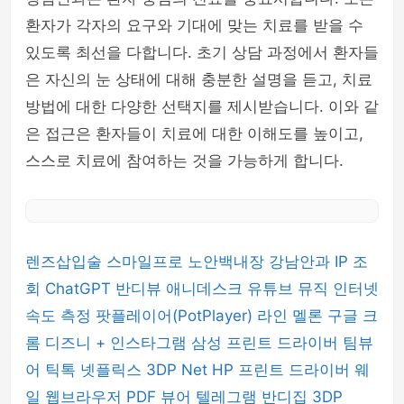
환자가 각자의 요구와 기대에 맞는 치료를 받을 수
있도록 최선을 다합니다. 초기 상담 과정에서 환자들
은 자신의 눈 상태에 대해 충분한 설명을 듣고, 치료
방법에 대한 다양한 선택지를 제시받습니다. 이와 같
은 접근은 환자들이 치료에 대한 이해도를 높이고,
스스로 치료에 참여하는 것을 가능하게 합니다.
렌즈삽입술
스마일프로
노안백내장
강남안과
IP 조
회
ChatGPT
반디뷰
애니데스크
유튜브 뮤직
인터넷
속도 측정
팟플레이어(PotPlayer)
라인
멜론
구글 크
롬
디즈니 +
인스타그램
삼성 프린트 드라이버
팀뷰
어
틱톡
넷플릭스
3DP Net
HP 프린트 드라이버
웨
일 웹브라우저
PDF 뷰어
텔레그램
반디집
3DP