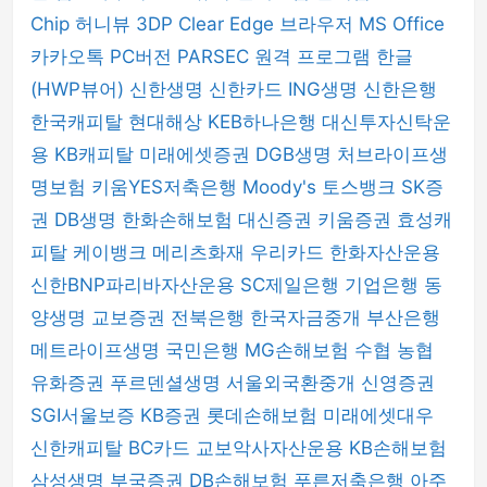
Chip
허니뷰
3DP Clear
Edge 브라우저
MS Office
카카오톡 PC버전
PARSEC 원격 프로그램
한글
(HWP뷰어)
신한생명
신한카드
ING생명
신한은행
한국캐피탈
현대해상
KEB하나은행
대신투자신탁운
용
KB캐피탈
미래에셋증권
DGB생명
처브라이프생
명보험
키움YES저축은행
Moody's
토스뱅크
SK증
권
DB생명
한화손해보험
대신증권
키움증권
효성캐
피탈
케이뱅크
메리츠화재
우리카드
한화자산운용
신한BNP파리바자산운용
SC제일은행
기업은행
동
양생명
교보증권
전북은행
한국자금중개
부산은행
메트라이프생명
국민은행
MG손해보험
수협
농협
유화증권
푸르덴셜생명
서울외국환중개
신영증권
SGI서울보증
KB증권
롯데손해보험
미래에셋대우
신한캐피탈
BC카드
교보악사자산운용
KB손해보험
삼성생명
부국증권
DB손해보험
푸른저축은행
아주