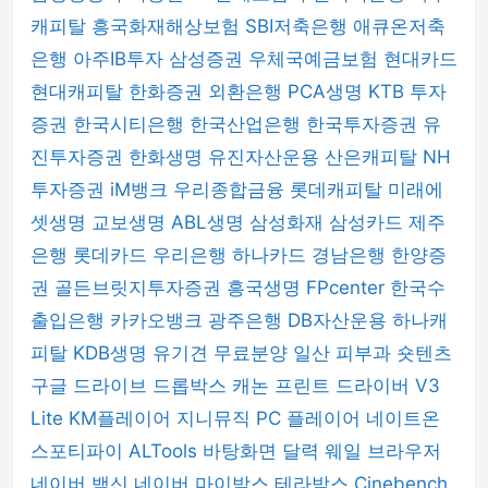
캐피탈
흥국화재해상보험
SBI저축은행
애큐온저축
은행
아주IB투자
삼성증권
우체국예금보험
현대카드
현대캐피탈
한화증권
외환은행
PCA생명
KTB 투자
증권
한국시티은행
한국산업은행
한국투자증권
유
진투자증권
한화생명
유진자산운용
산은캐피탈
NH
투자증권
iM뱅크
우리종합금융
롯데캐피탈
미래에
셋생명
교보생명
ABL생명
삼성화재
삼성카드
제주
은행
롯데카드
우리은행
하나카드
경남은행
한양증
권
골든브릿지투자증권
흥국생명
FPcenter
한국수
출입은행
카카오뱅크
광주은행
DB자산운용
하나캐
피탈
KDB생명
유기견 무료분양
일산 피부과
숏텐츠
구글 드라이브
드롭박스
캐논 프린트 드라이버
V3
Lite
KM플레이어
지니뮤직 PC 플레이어
네이트온
스포티파이
ALTools
바탕화면 달력
웨일 브라우저
네이버 백신
네이버 마이박스
테라박스
Cinebench