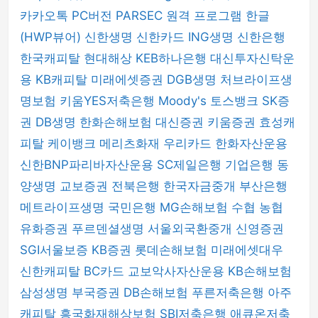
카카오톡 PC버전
PARSEC 원격 프로그램
한글
(HWP뷰어)
신한생명
신한카드
ING생명
신한은행
한국캐피탈
현대해상
KEB하나은행
대신투자신탁운
용
KB캐피탈
미래에셋증권
DGB생명
처브라이프생
명보험
키움YES저축은행
Moody's
토스뱅크
SK증
권
DB생명
한화손해보험
대신증권
키움증권
효성캐
피탈
케이뱅크
메리츠화재
우리카드
한화자산운용
신한BNP파리바자산운용
SC제일은행
기업은행
동
양생명
교보증권
전북은행
한국자금중개
부산은행
메트라이프생명
국민은행
MG손해보험
수협
농협
유화증권
푸르덴셜생명
서울외국환중개
신영증권
SGI서울보증
KB증권
롯데손해보험
미래에셋대우
신한캐피탈
BC카드
교보악사자산운용
KB손해보험
삼성생명
부국증권
DB손해보험
푸른저축은행
아주
캐피탈
흥국화재해상보험
SBI저축은행
애큐온저축