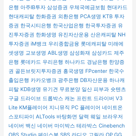
은행
아주IB투자
삼성증권
우체국예금보험
현대카드
현대캐피탈
한화증권
외환은행
PCA생명
KTB 투자
증권
한국시티은행
한국산업은행
한국투자증권
유
진투자증권
한화생명
유진자산운용
산은캐피탈
NH
투자증권
iM뱅크
우리종합금융
롯데캐피탈
미래에
셋생명
교보생명
ABL생명
삼성화재
삼성카드
제주
은행
롯데카드
우리은행
하나카드
경남은행
한양증
권
골든브릿지투자증권
흥국생명
FPcenter
한국수
출입은행
카카오뱅크
광주은행
DB자산운용
하나캐
피탈
KDB생명
유기견 무료분양
일산 피부과
숏텐츠
구글 드라이브
드롭박스
캐논 프린트 드라이버
V3
Lite
KM플레이어
지니뮤직 PC 플레이어
네이트온
스포티파이
ALTools
바탕화면 달력
웨일 브라우저
네이버 백신
네이버 마이박스
테라박스
Cinebench
OBS Studio
페이스북
SBS 라디오 고릴라
OP.GG