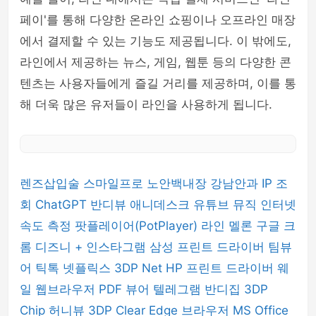
페이'를 통해 다양한 온라인 쇼핑이나 오프라인 매장
에서 결제할 수 있는 기능도 제공됩니다. 이 밖에도,
라인에서 제공하는 뉴스, 게임, 웹툰 등의 다양한 콘
텐츠는 사용자들에게 즐길 거리를 제공하며, 이를 통
해 더욱 많은 유저들이 라인을 사용하게 됩니다.
렌즈삽입술
스마일프로
노안백내장
강남안과
IP 조
회
ChatGPT
반디뷰
애니데스크
유튜브 뮤직
인터넷
속도 측정
팟플레이어(PotPlayer)
라인
멜론
구글 크
롬
디즈니 +
인스타그램
삼성 프린트 드라이버
팀뷰
어
틱톡
넷플릭스
3DP Net
HP 프린트 드라이버
웨
일 웹브라우저
PDF 뷰어
텔레그램
반디집
3DP
Chip
허니뷰
3DP Clear
Edge 브라우저
MS Office