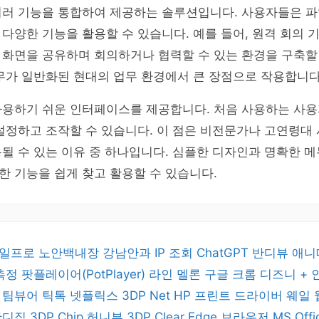
러 기능을 통합하여 제공하는 솔루션입니다. 사용자들은 파일
다양한 기능을 활용할 수 있습니다. 예를 들어, 원격 회의 
화면을 공유하며 회의하거나 협력할 수 있는 환경을 구축할 
무가 일반화된 현대의 업무 환경에서 큰 장점으로 작용합니다
사용하기 쉬운 인터페이스를 제공합니다. 처음 사용하는 사용
설정하고 조작할 수 있습니다. 이 점은 비전문가나 고연령대
될 수 있는 이유 중 하나입니다. 심플한 디자인과 명확한 메
 기능을 쉽게 찾고 활용할 수 있습니다.
일프로
노안백내장
강남안과
IP 조회
ChatGPT
반디뷰
애니
 측정
팟플레이어(PotPlayer)
라인
멜론
구글 크롬
디즈니 +
버
팀뷰어
틱톡
넷플릭스
3DP Net
HP 프린트 드라이버
웨일
반디집
3DP Chip
허니뷰
3DP Clear
Edge 브라우저
MS Off