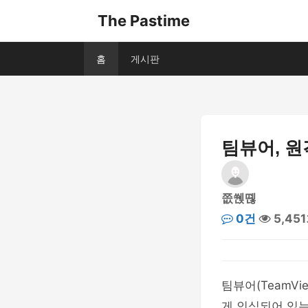
The Pastime
홈
게시판
팀뷰어, 원
쯦쒡뗺
0건
5,45
팀뷰어(TeamV
게 인식되어 있는