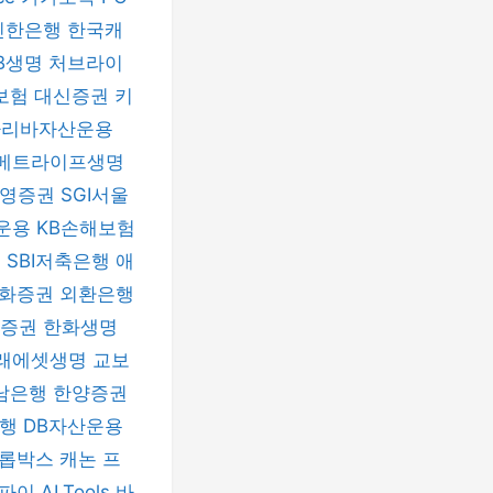
신한은행
한국캐
B생명
처브라이
보험
대신증권
키
파리바자산운용
메트라이프생명
신영증권
SGI서울
운용
KB손해보험
험
SBI저축은행
애
화증권
외환은행
자증권
한화생명
래에셋생명
교보
남은행
한양증권
은행
DB자산운용
롭박스
캐논 프
티파이
ALTools
바