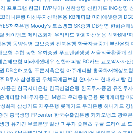
 원격 프로그램
한글(HWP뷰어)
신한생명
신한카드
ING생명
KEB하나은행
대신투자신탁운용
KB캐피탈
미래에셋증권
DG
YES저축은행
Moody's
토스뱅크
SK증권
DB생명
한화손해
피탈
케이뱅크
메리츠화재
우리카드
한화자산운용
신한BNP
업은행
동양생명
교보증권
전북은행
한국자금중개
부산은행
해보험
수협
농협
유화증권
푸르덴셜생명
서울외국환중개
데손해보험
미래에셋대우
신한캐피탈
BC카드
교보악사자산
증권
DB손해보험
푸른저축은행
아주캐피탈
흥국화재해상보
주IB투자
삼성증권
우체국예금보험
현대카드
현대캐피탈
한
 투자증권
한국시티은행
한국산업은행
한국투자증권
유진투
은캐피탈
NH투자증권
iM뱅크
우리종합금융
롯데캐피탈
미
삼성화재
삼성카드
제주은행
롯데카드
우리은행
하나카드
경
증권
흥국생명
FPcenter
한국수출입은행
카카오뱅크
광주
B생명
유기견 무료분양
일산 피부과
숏텐츠
구글 드라이브
드
3 Lite
KM플레이어
지니뮤직 PC 플레이어
네이트온
스포