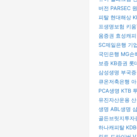
버전
PARSEC
피탈
현대해상
프생명보험
키움
움증권
효성캐
SC제일은행
기
국민은행
MG손
보증
KB증권
롯
삼성생명
부국
큐온저축은행
아
PCA생명
KTB
유진자산운용
산
생명
ABL생명
골든브릿지투자
하나캐피탈
KD
린트 드라이버
V