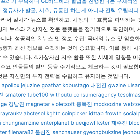
력인프라가 부족하니 GE버노바와 협업을 진행한다는 구체적인
 정유사가 발굴, 시추, 유통만 하는게 아니라 전력 유틸리
라서 실시간 뉴스를 확인하고, 시장의 큰 흐름을 파악하는 
경제 뉴스와 가상자산 전문 플랫폼을 정기적으로 확인하며, 
니다. 성공적인 3.뉴스 및 정보 수집: 국내외 뉴스 및 암호
동향과 최신 정보를 수집하는 것이 중요합니다. 이를 통해 
 수 있습니다. 4.가상자산 지수 활용 또한 시세에 영향을 미
, 주요 인물들의 발언 등을 주기적으로 체크하는 것이 필요합
것은 자신만의 투자 전략을 수립하고 유지하는 것입니다.
apollox
jejuzine
goathat
kobustago
대전진
gwzine
ulsa
진
smatore
tube100
withoutu
consumeragency
tesolmas
age
경남진
magnetar
violetsoft
충북진
modoozine
webto
rayraukv
abctesol
kghtc
coinpicker
idttab
frowth
social
i
chungnamzine
enterplanet
blueqjowf
kster
제주진
bloc
ter
filenara82
울산진
senchauser
gyeongbukzine
jeonbu