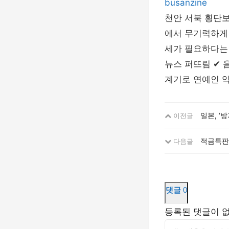
busanzine
천안 서북 횡단보
에서 무기력하게
세가 필요하다는 
뉴스 퍼뜨림 ✔ 
계기로 연예인 
일본, ‘
이전글
적금특판
다음글
댓글
0
등록된 댓글이 