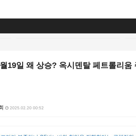
월19일 왜 상승? 옥시덴탈 페트롤리움
1회
2025.02.20 00:52