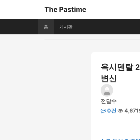
The Pastime
홈
게시판
옥시덴탈 2
변신
전달수
0건
4,67