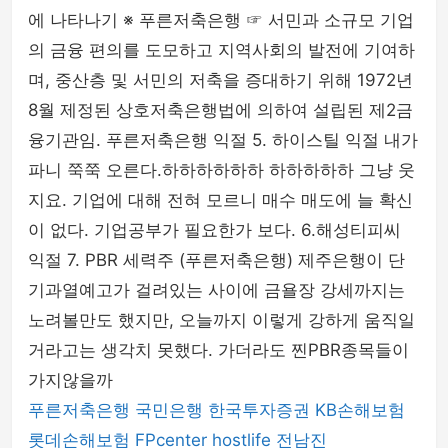
에 나타나기 ※ 푸른저축은행 ☞ 서민과 소규모 기업
의 금융 편의를 도모하고 지역사회의 발전에 기여하
며, 중산층 및 서민의 저축을 증대하기 위해 1972년
8월 제정된 상호저축은행법에 의하여 설립된 제2금
융기관임. 푸른저축은행 익절 5. 하이스틸 익절 내가
파니 쭉쭉 오른다.하하하하하하 하하하하하 그냥 웃
지요. 기업에 대해 전혀 모르니 매수 매도에 늘 확신
이 없다. 기업공부가 필요한가 보다. 6.해성티피씨
익절 7. PBR 세력주 (푸른저축은행) 제주은행이 단
기과열예고가 걸려있는 사이에 금욜장 강세까지는
노려볼만도 했지만, 오늘까지 이렇게 강하게 움직일
거라고는 생각치 못했다. 가더라도 찐PBR종목들이
가지않을까
푸른저축은행
국민은행
한국투자증권
KB손해보험
롯데손해보험
FPcenter
hostlife
전남진