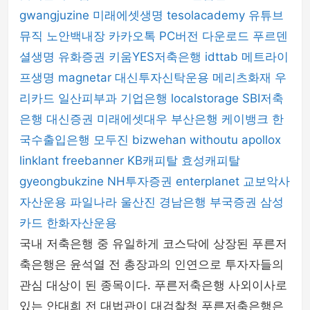
gwangjuzine
미래에셋생명
tesolacademy
유튜브
뮤직
노안백내장
카카오톡 PC버전 다운로드
푸르덴
셜생명
유화증권
키움YES저축은행
idttab
메트라이
프생명
magnetar
대신투자신탁운용
메리츠화재
우
리카드
일산피부과
기업은행
localstorage
SBI저축
은행
대신증권
미래에셋대우
부산은행
케이뱅크
한
국수출입은행
모두진
bizwehan
withoutu
apollox
linklant
freebanner
KB캐피탈
효성캐피탈
gyeongbukzine
NH투자증권
enterplanet
교보악사
자산운용
파일나라
울산진
경남은행
부국증권
삼성
카드
한화자산운용
국내 저축은행 중 유일하게 코스닥에 상장된 푸른저
축은행은 윤석열 전 총장과의 인연으로 투자자들의
관심 대상이 된 종목이다. 푸른저축은행 사외이사로
있는 안대희 전 대법관이 대검찰청 푸른저축은행은