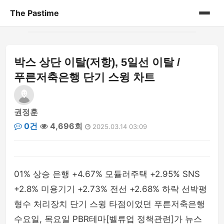
The Pastime
홈
박스 상단 이탈(저항), 5일선 이탈 /
게시판
푸른저축은행 단기 스윙 차트
권정훈
0건
4,696회
2025.03.14 03:09
01% 상승 은행 +4.67% 모듈러주택 +2.95% SNS
+2.8% 미용기기 +2.73% 전선 +2.68% 하락 선박평
형수 처리장치 단기 스윙 타점이었던 푸른저축은행
수요일, 목요일 PBR테마[벨류업 정책관련]가 뉴스